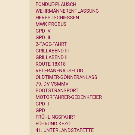
FONDUE-PLAUSCH
WEHRMÄNNERENTLASSUNG
HERBSTSCHIESSEN
MWK PROBUS
GPD IV
GPD III
2-TAGE-FAHRT
GRILLABEND III
GRILLABEND II
ROUTE 18X18
VETERANENAUSFLUG
OLDTIMER-GÖNNERANLASS
79. DV VSMMV
BOOTSTRANSPORT
MOTORFAHRER-GEDENKFEIER
GPD II
GPD I
FRÜHLINGSFAHRT
FÜHRUNG KEZO
41. UNTERLANDSTAFETTE