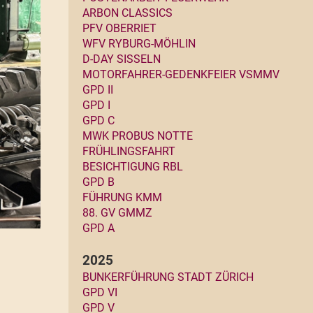
ARBON CLASSICS
PFV OBERRIET
WFV RYBURG-MÖHLIN
D-DAY SISSELN
MOTORFAHRER-GEDENKFEIER VSMMV
GPD II
GPD I
GPD C
MWK PROBUS NOTTE
FRÜHLINGSFAHRT
BESICHTIGUNG RBL
GPD B
FÜHRUNG KMM
88. GV GMMZ
GPD A
2025
BUNKERFÜHRUNG STADT ZÜRICH
GPD VI
GPD V