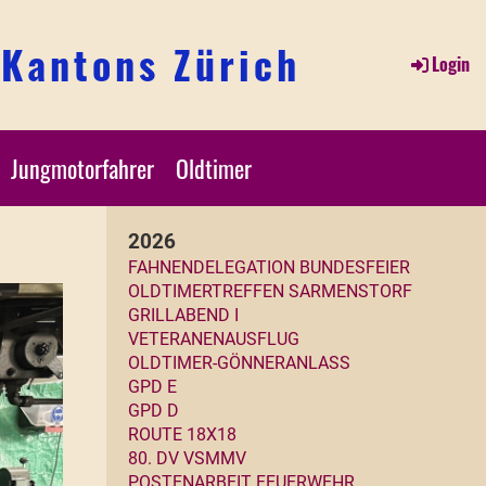
 Kantons Zürich
Login
Jungmotorfahrer
Oldtimer
2026
FAHNENDELEGATION BUNDESFEIER
OLDTIMERTREFFEN SARMENSTORF
GRILLABEND I
VETERANENAUSFLUG
OLDTIMER-GÖNNERANLASS
GPD
E
GPD D
ROUTE 18X18
80. DV VSMMV
POSTENARBEIT FEUERWEHR